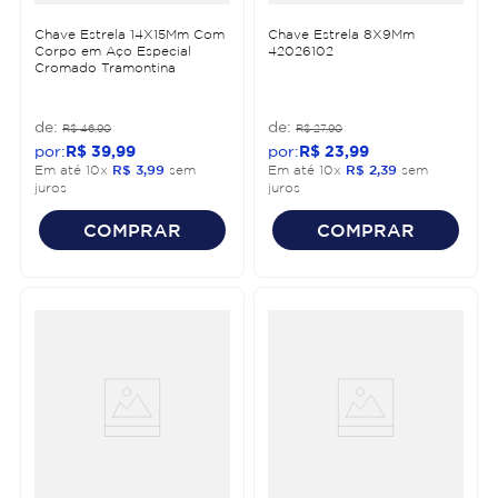
Chave Estrela 14X15Mm Com
Chave Estrela 8X9Mm
Corpo em Aço Especial
42026102
Cromado Tramontina
R$
46
,
90
R$
27
,
90
R$
39
,
99
R$
23
,
99
Em até
10
x
R$
3
,
99
sem
Em até
10
x
R$
2
,
39
sem
juros
juros
COMPRAR
COMPRAR