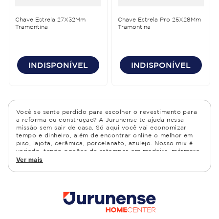
Chave Estrela 27X32Mm
Chave Estrela Pro 25X28Mm
Tramontina
Tramontina
INDISPONÍVEL
INDISPONÍVEL
Você se sente perdido para escolher o revestimento para
a reforma ou construção? A Jurunense te ajuda nessa
missão sem sair de casa. Só aqui você vai economizar
tempo e dinheiro, além de encontrar online o melhor em
piso, lajota, cerâmica, porcelanato, azulejo. Nosso mix é
variado, tendo opções de estampas em madeira, mármore,
granito, cimento, geométrico, e muito mais Confira as
Ver mais
opções de piso para banheiro e demais ambientes, como
cozinha, quarto, sala de estar.