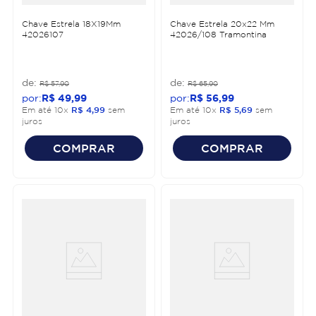
Chave Estrela 18X19Mm
Chave Estrela 20x22 Mm
42026107
42026/108 Tramontina
R$
57
,
90
R$
65
,
90
R$
49
,
99
R$
56
,
99
Em até
10
x
R$
4
,
99
sem
Em até
10
x
R$
5
,
69
sem
juros
juros
COMPRAR
COMPRAR