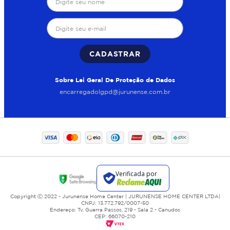
CADASTRAR
Sobre Lei Geral De Proteção de Dados
encarregadolgpd@jurunense.com.br
Copyright Ⓒ 2022 - Jurunense Home Center | JURUNENSE HOME CENTER LTDA|
CNPJ: 13.772.792/0007-50
Endereço: Tv. Guerra Passos, 219 - Sala 2 - Canudos
CEP: 66070-210