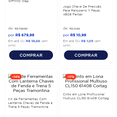
WFM110 Wap
Jogo Chave De Precisão
Para Relojoeiro 11 Peças
4808 Fertak
R$
799
,
90
R$
12
,
90
R$
679
,
99
R$
10
,
99
Em até
12
x
R$
56
,
66
sem
Em até
10
x
R$
1
,
09
sem
juros
juros
COMPRAR
COMPRAR
-
14%
-
17%
Cinto em Lona Profissional
Multiuso CL150 61408 Cortag
Kit de Ferramentas Com
Lanterna Chaves de Fenda e
Trena 5 Peças Tramontina