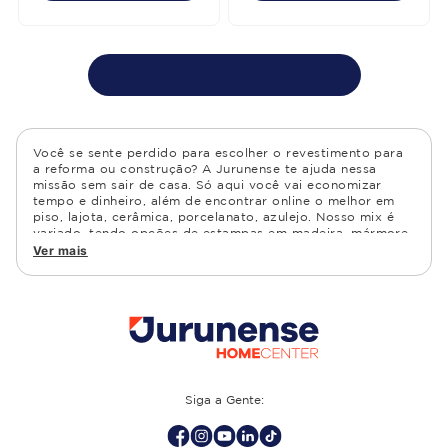
Você se sente perdido para escolher o revestimento para
a reforma ou construção? A Jurunense te ajuda nessa
missão sem sair de casa. Só aqui você vai economizar
tempo e dinheiro, além de encontrar online o melhor em
piso, lajota, cerâmica, porcelanato, azulejo. Nosso mix é
variado, tendo opções de estampas em madeira, mármore,
granito, cimento, geométrico, e muito mais Confira as
Ver mais
opções de piso para banheiro e demais ambientes, como
cozinha, quarto, sala de estar.
Siga a Gente: