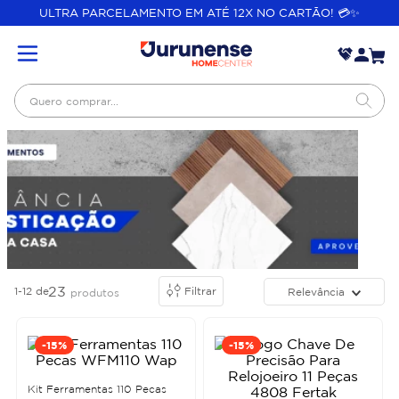
ULTRA PARCELAMENTO EM ATÉ 12X NO CARTÃO! 💳✨
Quero comprar...
23
1-12
de
Filtrar
Relevância
produtos
-
15%
-
15%
Kit Ferramentas 110 Pecas