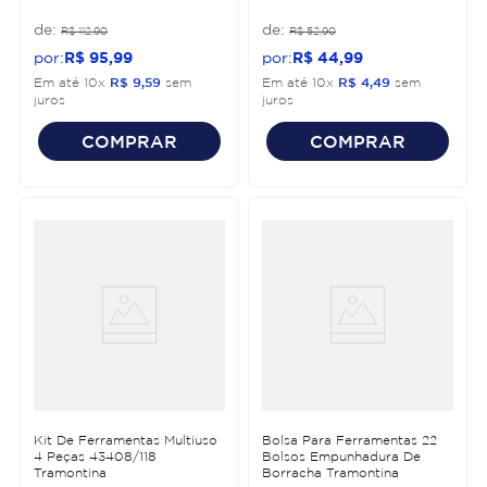
R$
112
,
90
R$
52
,
90
R$
95
,
99
R$
44
,
99
Em até
10
x
R$
9
,
59
sem
Em até
10
x
R$
4
,
49
sem
juros
juros
COMPRAR
COMPRAR
Kit De Ferramentas Multiuso
Bolsa Para Ferramentas 22
4 Peças 43408/118
Bolsos Empunhadura De
Tramontina
Borracha Tramontina