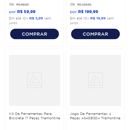
R$
69
,
90
R$
239
,
90
R$
59
,
99
R$
199
,
99
Em até
10
x
R$
5
,
99
sem
Em até
10
x
R$
19
,
99
sem
juros
juros
COMPRAR
COMPRAR
Kit De Ferramentas Para
Jogo De Ferramentas 4
Bicicleta 17 Peças Tramontina
Peças 43408304 Tramontina