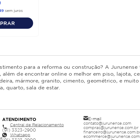
9
49
sem juros
PRAR
estimento para a reforma ou construção? A Jurunense t
 além de encontrar online o melhor em piso, lajota, ce
ira, mármore, granito, cimento, geométrico, e muito 
 quarto, sala de estar.
E-mail
ATENDIMENTO
contato@jurunense.com
Central de Relacionamento
compras@jurunense.com.br
financeiro@jurunense.com.b
Whatsapp
ecommerce@jurunense.com
ja