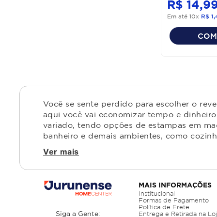
R$
14
,
9
Em até
10
x
R$
1
,
COM
Você se sente perdido para escolher o rev
aqui você vai economizar tempo e dinheiro,
variado, tendo opções de estampas em made
banheiro e demais ambientes, como cozinha,
Ver mais
MAIS INFORMAÇÕES
Institucional
Formas de Pagamento
Política de Frete
Siga a Gente:
Entrega e Retirada na Lo