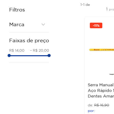
1-1
de
1
Filtros
pr
Marca
-
11%
STARRET
Faixas de preço
R$ 14,00
–
R$ 20,00
Serra Manual
Aço Rápido 1
Dentes Amare
R$
16
,
90