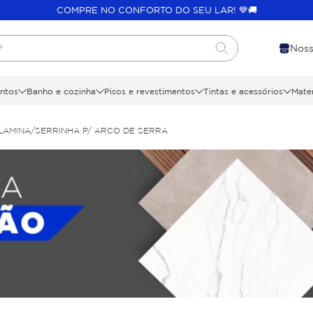
COMPRE NO CONFORTO DO SEU LAR! 💙🚚
?
Noss
ntos
Banho e cozinha
Pisos e revestimentos
Tintas e acessórios
Mater
LAMINA/SERRINHA P/ ARCO DE SERRA