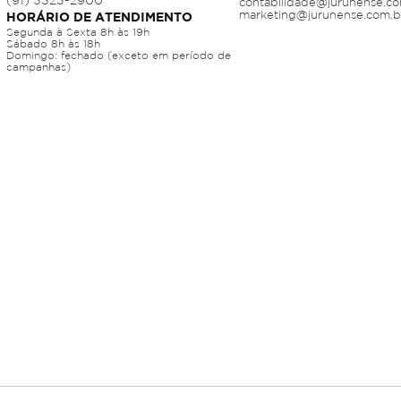
contabilidade@jurunense.co
marketing@jurunense.com.b
HORÁRIO DE ATENDIMENTO
Segunda à Sexta 8h às 19h
Sábado 8h às 18h
Domingo: fechado (exceto em período de
campanhas)