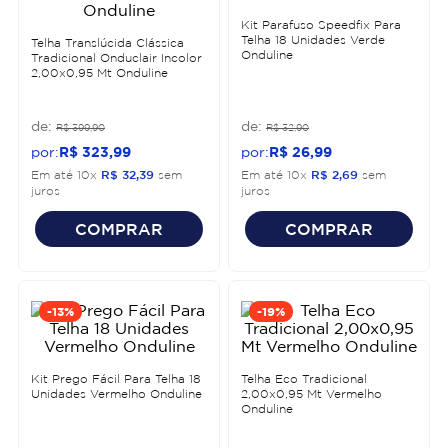
Kit Parafuso Speedfix Para
Telha 18 Unidades Verde
Telha Translúcida Clássica
Onduline
Tradicional Onduclair Incolor
2,00x0,95 Mt Onduline
R$
399
,
90
R$
32
,
90
R$
323
,
99
R$
26
,
99
Em até
10
x
R$
32
,
39
sem
Em até
10
x
R$
2
,
69
sem
juros
juros
COMPRAR
COMPRAR
-
13%
-
19%
Kit Prego Fácil Para Telha 18
Telha Eco Tradicional
Unidades Vermelho Onduline
2,00x0,95 Mt Vermelho
Onduline