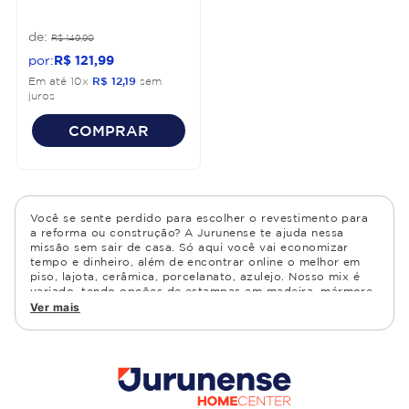
R$
149
,
90
R$
121
,
99
Em até
10
x
R$
12
,
19
sem
juros
COMPRAR
Você se sente perdido para escolher o revestimento para
a reforma ou construção? A Jurunense te ajuda nessa
missão sem sair de casa. Só aqui você vai economizar
tempo e dinheiro, além de encontrar online o melhor em
piso, lajota, cerâmica, porcelanato, azulejo. Nosso mix é
variado, tendo opções de estampas em madeira, mármore,
granito, cimento, geométrico, e muito mais Confira as
Ver mais
opções de piso para banheiro e demais ambientes, como
cozinha, quarto, sala de estar.