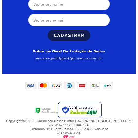
CADASTRAR
Sobre Lei Geral De Proteção de Dados
encarregadolgpd@jurunense.com.br
Copyright Ⓒ 2022 - Jurunense Home Center | JURUNENSE HOME CENTER LTDA|
CNPJ: 13.772.792/0007-50
Endereço: Tv. Guerra Passos, 219 - Sala 2 - Canudos
CEP: 66070-210