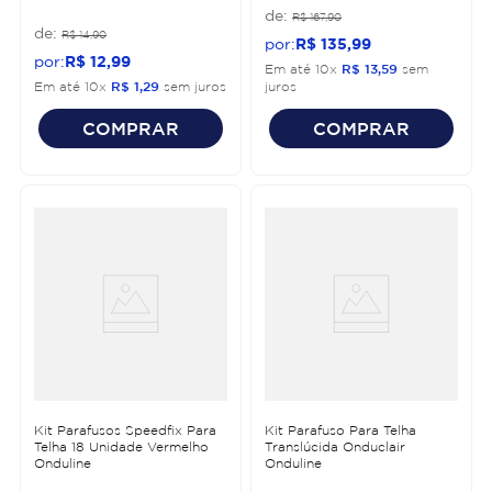
R$
167
,
90
R$
14
,
90
R$
135
,
99
R$
12
,
99
Em até
10
x
R$
13
,
59
sem
Em até
10
x
R$
1
,
29
sem juros
juros
COMPRAR
COMPRAR
Kit Parafusos Speedfix Para
Kit Parafuso Para Telha
Telha 18 Unidade Vermelho
Translúcida Onduclair
Onduline
Onduline