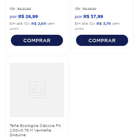
R$
32
,
90
R$
45
,
90
R$
26
,
99
R$
37
,
99
Em até
10
x
R$
2
,
69
sem
Em até
10
x
R$
3
,
79
sem
juros
juros
COMPRAR
COMPRAR
Telha Ecológica Clássica Fit
2,00x0,75 M Vermelha
Onduline