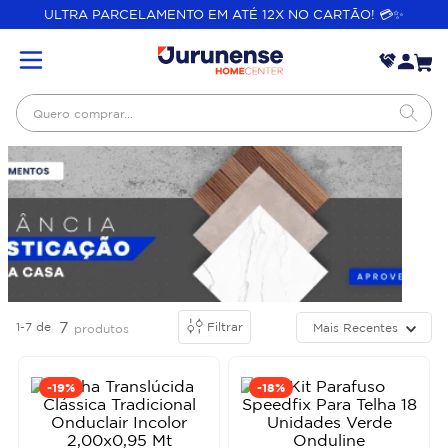
ULTRA PARCELAMENTO EM ATÉ 12X NO CARTÃO! 💳✨
Quero comprar...
7
1-7
de
Filtrar
Mais Recentes
produtos
-
19%
-
18%