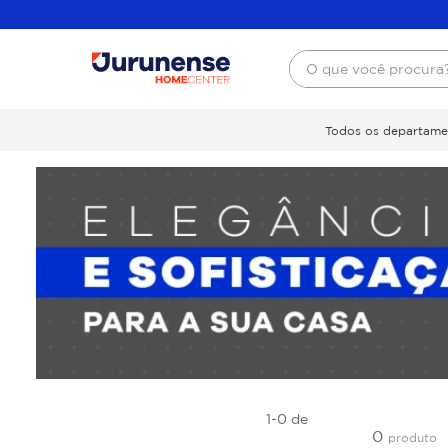
O que você procura
Todos os departame
1-0
de
0
produto