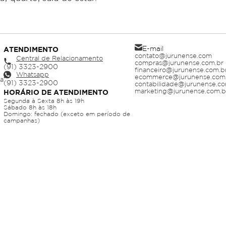
E-mail
ATENDIMENTO
contato@jurunense.com
Central de Relacionamento
compras@jurunense.com.br
financeiro@jurunense.com.b
Whatsapp
ecommerce@jurunense.com
ja
contabilidade@jurunense.co
marketing@jurunense.com.b
HORÁRIO DE ATENDIMENTO
Segunda à Sexta 8h às 19h
Sábado 8h às 18h
Domingo: fechado (exceto em período de
campanhas)