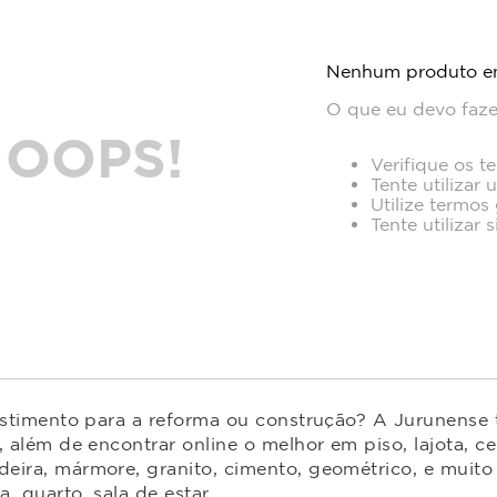
Nenhum produto e
O que eu devo faze
OOPS!
Verifique os t
Tente utilizar 
Utilize termos
Tente utilizar
estimento para a reforma ou construção? A Jurunense t
 além de encontrar online o melhor em piso, lajota, ce
ira, mármore, granito, cimento, geométrico, e muito 
 quarto, sala de estar.