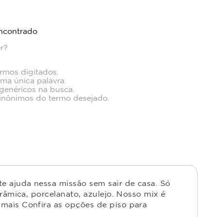
ncontrado
r?
ermos digitados.
uma única palavra.
 genéricos na busca.
 sinônimos do termo desejado.
e ajuda nessa missão sem sair de casa. Só
râmica, porcelanato, azulejo. Nosso mix é
mais Confira as opções de piso para