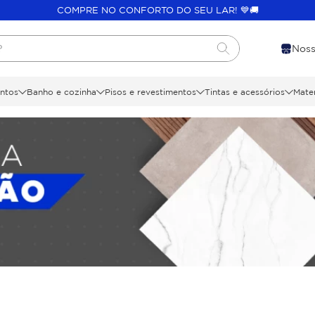
COMPRE NO CONFORTO DO SEU LAR! 💙🚚
?
Noss
ntos
Banho e cozinha
Pisos e revestimentos
Tintas e acessórios
Mater