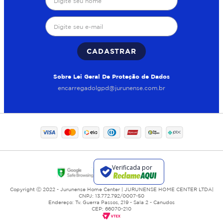
CADASTRAR
Sobre Lei Geral De Proteção de Dados
encarregadolgpd@jurunense.com.br
Copyright Ⓒ 2022 - Jurunense Home Center | JURUNENSE HOME CENTER LTDA|
CNPJ: 13.772.792/0007-50
Endereço: Tv. Guerra Passos, 219 - Sala 2 - Canudos
CEP: 66070-210