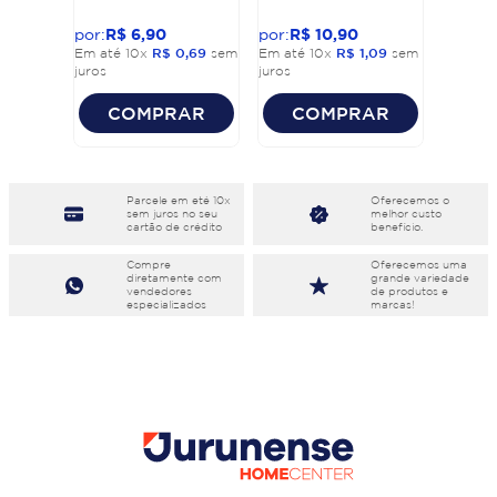
R$
6
,
90
R$
10
,
90
Em até
10
x
R$
0
,
69
sem
Em até
10
x
R$
1
,
09
sem
juros
juros
COMPRAR
COMPRAR
Parcele em eté 10x
Oferecemos o
sem juros no seu
melhor custo
cartão de crédito
benefício.
Compre
Oferecemos uma
diretamente com
grande variedade
vendedores
de produtos e
especializados
marcas!