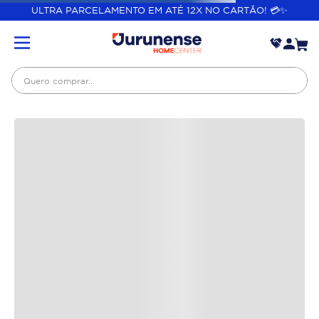
ULTRA PARCELAMENTO EM ATÉ 12X NO CARTÃO! 💳✨
Você também pode gostar
-
19%
Quero comprar...
Ventilador De Coluna
Flow Turbo 50cm 180W
127V Wap
Vaso Sanitário Com
Caixa Acoplada Branco
Porto Luzarte
R$
469
,
90
R$
329
,
90
R$
379
,
99
R$
199
,
99
Em até
10
x
R$
37
,
99
Em até
10
x
R$
19
,
99
sem juros
sem juros
COMPRAR
COMPRAR