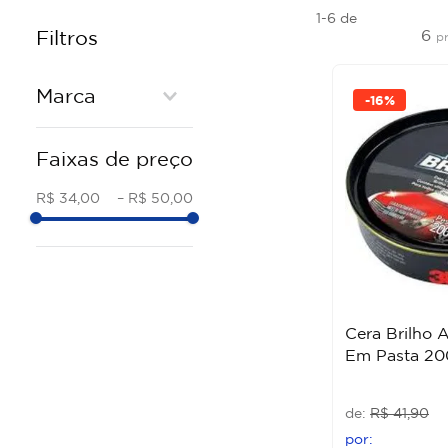
1-6
de
6
Filtros
p
Marca
-
16%
3M
Faixas de preço
MULTILASER
CARBOGRAFITE
R$ 34,00
–
R$ 50,00
#M500
Cera Brilho 
Em Pasta 20
R$
41
,
90