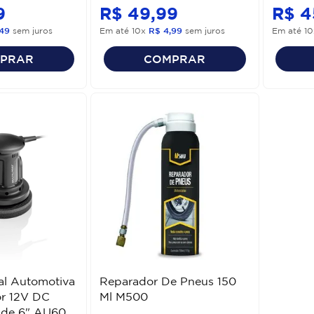
9
R$
49
,
99
R$
4
49
sem juros
Em até
10
x
R$
4
,
99
sem juros
Em até
10
PRAR
COMPRAR
tal Automotiva
Reparador De Pneus 150
r 12V DC
Ml M500
l de 6" AU605