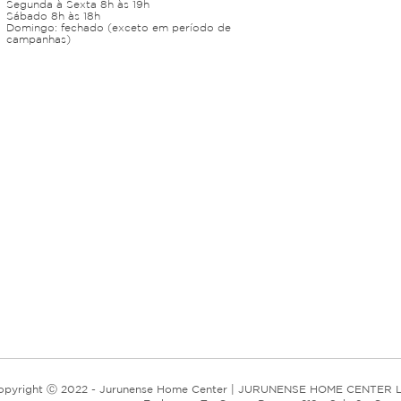
Segunda à Sexta 8h às 19h
Sábado 8h às 18h
Domingo: fechado (exceto em período de
campanhas)
opyright Ⓒ 2022 - Jurunense Home Center | JURUNENSE HOME CENTER L