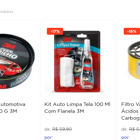
rodutos
-
17%
-
15%
Automotiva
Kit Auto Limpa Tela 100 Ml
Filtro 
0 G 3M
Com Flanela 3M
Ácidos
Carbogr
R$
59
,
90
R$
5