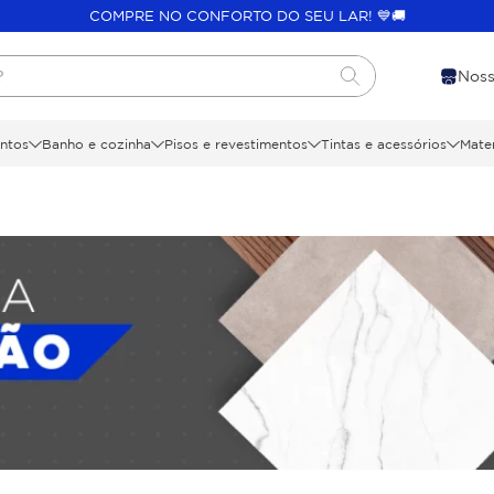
COMPRE NO CONFORTO DO SEU LAR! 💙🚚
?
Noss
ntos
Banho e cozinha
Pisos e revestimentos
Tintas e acessórios
Mater