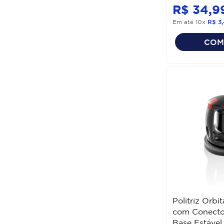
R$
34
,
9
Em até
10
x
R$
3
,
COM
Politriz Orbi
com Conecto
Base Estáve