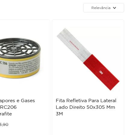
Relevância
Vapores e Gases
Fita Refletiva Para Lateral
 RC206
Lado Direito 50x305 Mm
afite
3M
3
,
90