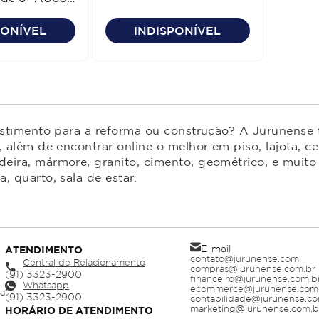
PONÍVEL
INDISPONÍVEL
estimento para a reforma ou construção? A Jurunense t
 além de encontrar online o melhor em piso, lajota, ce
ira, mármore, granito, cimento, geométrico, e muito 
 quarto, sala de estar.
E-mail
ATENDIMENTO
contato@jurunense.com
Central de Relacionamento
compras@jurunense.com.br
financeiro@jurunense.com.b
Whatsapp
ecommerce@jurunense.com
ja
contabilidade@jurunense.co
marketing@jurunense.com.b
HORÁRIO DE ATENDIMENTO