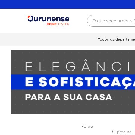
O que você procura
Todos os departame
1-0
de
0
produto