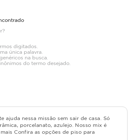
ncontrado
r?
ermos digitados.
uma única palavra.
 genéricos na busca.
 sinônimos do termo desejado.
e ajuda nessa missão sem sair de casa. Só
râmica, porcelanato, azulejo. Nosso mix é
mais Confira as opções de piso para