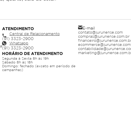
E-mail
ATENDIMENTO
contato@jurunense.com
Central de Relacionamento
compras@jurunense.com.br
financeiro@jurunense.com.b
Whatsapp
ecommerce@jurunense.com
ja
contabilidade@jurunense.co
marketing@jurunense.com.b
HORÁRIO DE ATENDIMENTO
Segunda à Sexta 8h às 19h
Sábado 8h às 18h
Domingo: fechado (exceto em período de
campanhas)