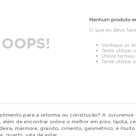
Nenhum produto e
O que eu devo faze
OOPS!
Verifique os t
Tente utilizar 
Utilize termos
Tente utilizar
estimento para a reforma ou construção? A Jurunense t
 além de encontrar online o melhor em piso, lajota, ce
ira, mármore, granito, cimento, geométrico, e muito 
 quarto, sala de estar.