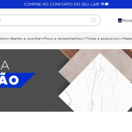
COMPRE NO CONFORTO DO SEU LAR! 💙🚚
?
Noss
ntos
Banho e cozinha
Pisos e revestimentos
Tintas e acessórios
Mater